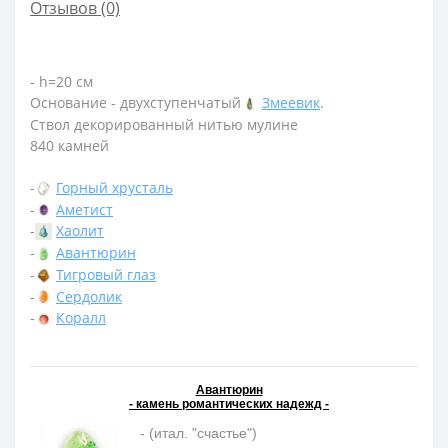
Отзывов (0)
- h=20 см
Основание - двухступенчатый
Змеевик
.
Ствол декорированный нитью мулине
840 камней
-
Горный хрусталь
-
Аметист
-
Хаолит
-
Авантюрин
-
Тигровый глаз
-
Сердолик
-
Коралл
Авантюрин
- камень романтических надежд -
- (итал. "счастье")