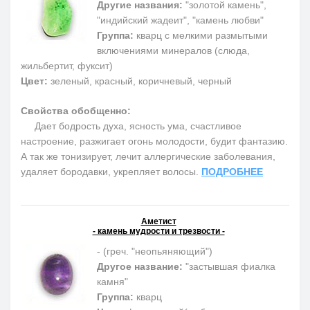
Другие названия:
"золотой камень",
"индийский жадеит", "камень любви"
Группа:
кварц с мелкими размытыми
включениями минералов (слюда,
жильбертит, фуксит)
Цвет:
зеленый, красный, коричневый, черный
Свойства обобщенно:
Дает бодрость духа, ясность ума, счастливое
настроение, разжигает огонь молодости, будит фантазию.
А так же тонизирует, лечит аллергические заболевания,
удаляет бородавки, укрепляет волосы.
ПОДРОБНЕЕ
Аметист
- камень мудрости и трезвости -
- (греч. "неопьяняющий")
Другое название:
"застывшая фиалка
камня"
Группа:
кварц