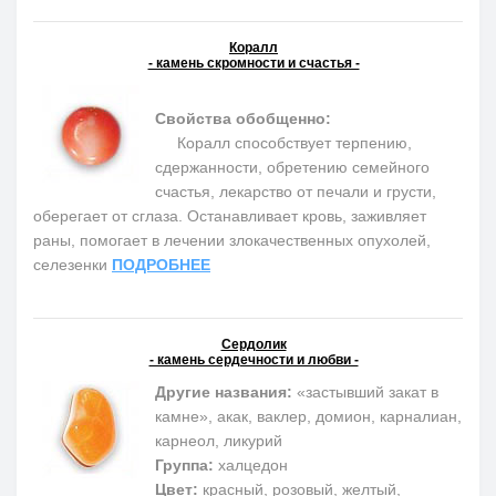
Коралл
- камень скромности и счастья -
Свойства обобщенно:
Коралл способствует терпению,
сдержанности, обретению семейного
счастья, лекарство от печали и грусти,
оберегает от сглаза. Останавливает кровь, заживляет
раны, помогает в лечении злокачественных опухолей,
селезенки
ПОДРОБНЕЕ
Сердолик
- камень сердечности и любви -
Другие названия:
«застывший закат в
камне», акак, ваклер, домион, карналиан,
карнеол, ликурий
Группа:
халцедон
Цвет:
красный, розовый, желтый,