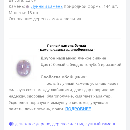
Высота: 22 см
Камень:
Лунный камень
природной формы, 144 шт.
Монеты: 18 шт
Основание: дерево - можжевельник
Лунный камень белый
- камень единства влюбленных -
Другое название:
лунное сияние
Цвет:
белый с бледно-голубой иризацией
Свойства обобщенно:
Белый лунный камень устанавливает
сильную связь между любящими, дает дар прорицания,
надежду, здоровье, благополучие, смягчает характер.
Укрепляет нервную и иммунную системы, улучшает
память, лечит печень, почки.
ПОДРОБНЕЕ
денежное дерево
,
дерево счастья
,
лунный камень