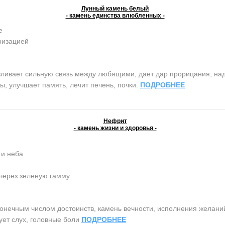
Лунный камень белый
- камень единства влюбленных -
е
ризацией
вает сильную связь между любящими, дает дар прорицания, надеж
, улучшает память, лечит печень, почки.
ПОДРОБНЕЕ
Нефрит
- камень жизни и здоровья -
 и неба
 через зеленую гамму
ным числом достоинств, камень вечности, исполнения желаний, 
чует слух, головные боли
ПОДРОБНЕЕ