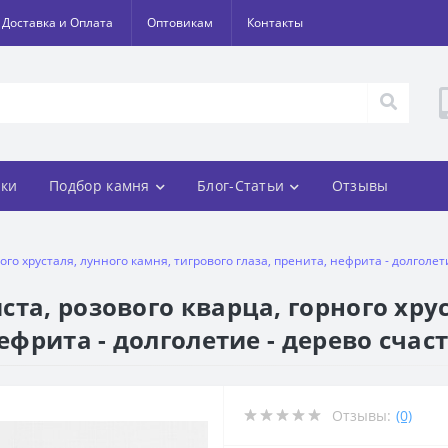
Доставка и Оплата
Оптовикам
Контакты
ки
Подбор камня
Блог-Статьи
Отзывы
го хрусталя, лунного камня, тигрового глаза, пренита, нефрита - долголет
та, розового кварца, горного хрус
ефрита - долголетие - дерево счас
Отзывы:
(0)