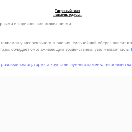
Тигровый глаз
- камень удачи -
ерными и коричневыми включениями
лисман универсального значения, сильнейший оберег, вносит в ж
атизм, обладает омолаживающим воздействием, увеличивает силы
,
розовый кварц
,
горный хрусталь
,
лунный камень
,
тигровый гла