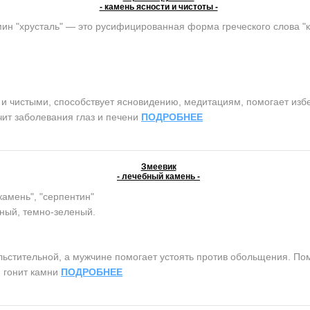
- камень ясности и чистоты -
ин "хрусталь" — это русифицированная форма греческого слова "
чистыми, способствует ясновидению, медитациям, помогает избег
чит заболевания глаз и печени
ПОДРОБНЕЕ
Змеевик
- лечебный камень -
камень", "серпентин"
ный, темно-зеленый.
тительной, а мужчине помогает устоять против обольщения. Помо
, гонит камни
ПОДРОБНЕЕ