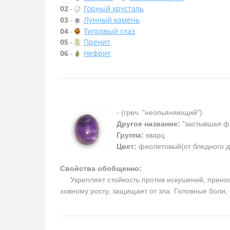
02
-
Горный хрусталь
03
-
Лунный камень
04
-
Тигровый глаз
05
-
Пренит
06
-
Нефрит
- (греч. "неопьяняющий")
Другое название:
"застывшая ф
Группа:
кварц
Цвет:
фиолетовый(от бледного д
Свойства обобщенно:
Укрепляет стойкость против искушений, приносит
ховному росту, защищает от зла. Головные боли