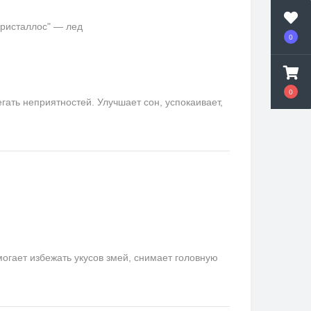
кристаллос" — лед
0
0
ать неприятностей. Улучшает сон, успокаивает,
гает избежать укусов змей, снимает головную