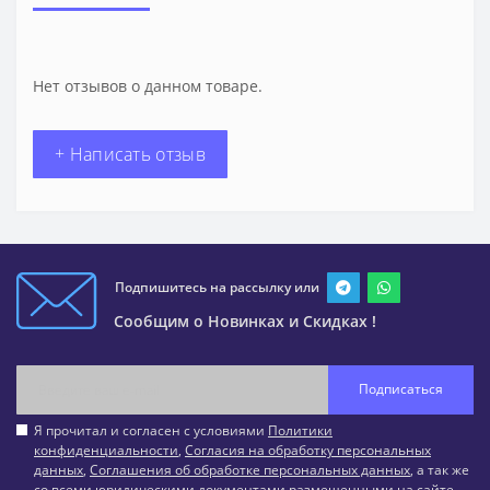
Нет отзывов о данном товаре.
+ Написать отзыв
Подпишитесь на рассылку или
Сообщим о Новинках и Скидках !
Подписаться
Я прочитал и согласен с условиями
Политики
конфиденциальности
,
Согласия на обработку персональных
данных
,
Соглашения об обработке персональных данных
, а так же
со всеми юридическими документами размещенными на сайте