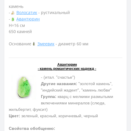
камень
-
Волосатик
- рустикальный
-
Авантюрин
Н=16 см
650 камней
Основание
Змеевик
- диаметр 60 мм
Авантюрин
- камень романтических надежд -
- (итал. "счастье")
Другие названия:
"золотой камень",
"индийский жадеит", "камень любви"
Группа:
кварц с мелкими размытыми
включениями минералов (слюда,
жильбертит, фуксит)
Цвет:
зеленый, красный, коричневый, черный
Свойства обобщенно: