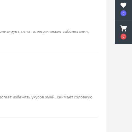
0
онизирует, лечит аллергические заболевания,
0
гает избежать укусов змей, снимает головную