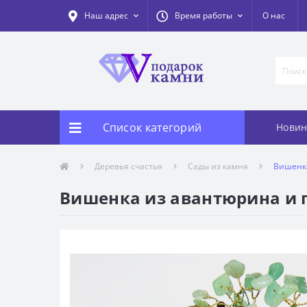
Наш адрес
Время работы
О нас
Список категорий
Новин
Деревья счастья
Сады из камня
Вишенка
Вишенка из авантюрина и г