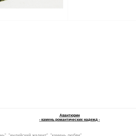
Авантюрин
- камень романтических надежд -
нь", "индийский жадеит", "камень любви"