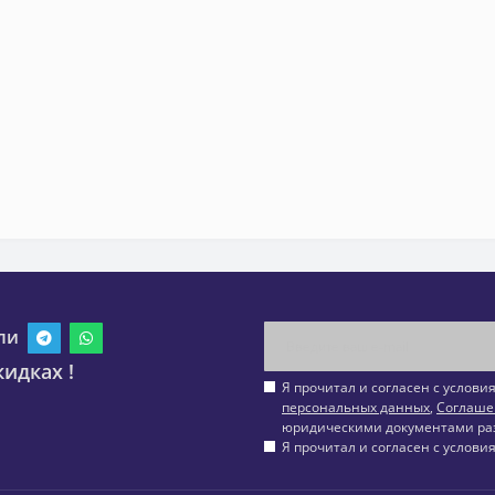
ли
идках !
Я прочитал и согласен с услов
персональных данных
,
Соглаше
юридическими документами ра
Я прочитал и согласен с услов