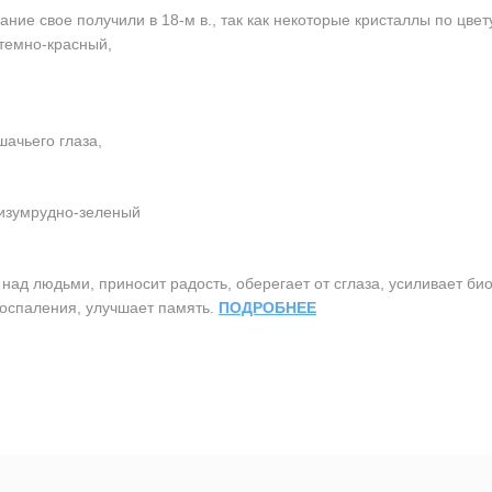
ание свое получили в 18-м в., так как некоторые кристаллы по цве
темно-красный,
ачьего глаза,
 изумрудно-зеленый
ад людьми, приносит радость, оберегает от сглаза, усиливает би
воспаления, улучшает память.
ПОДРОБНЕЕ