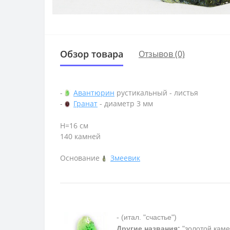
Обзор товара
Отзывов (0)
-
Авантюрин
рустикальный - листья
-
Гранат
- диаметр 3 мм
Н=16 см
140 камней
Основание
Змеевик
- (итал. "счастье")
Другие названия:
"золотой каме