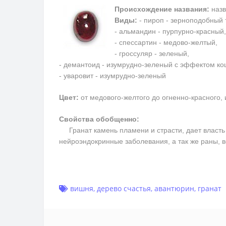
Происхождение названия:
назв
Виды:
- пироп - зерноподобный 
- альмандин - пурпурно-красный,
- спессартин - медово-желтый,
- гроссуляр - зеленый,
- демантоид - изумрудно-зеленый с эффектом кош
- уваровит - изумрудно-зеленый
Цвет:
от медового-желтого до огненно-красного,
Свойства обобщенно:
Гранат камень пламени и страсти, дает власть н
нейроэндокринные заболевания, а так же раны, 
вишня
,
дерево счастья
,
авантюрин
,
гранат