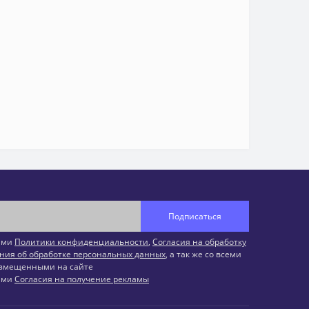
Подписаться
иями
Политики конфиденциальности
,
Согласия на обработку
ния об обработке персональных данных
, а так же со всеми
змещенными на сайте
иями
Согласия на получение рекламы