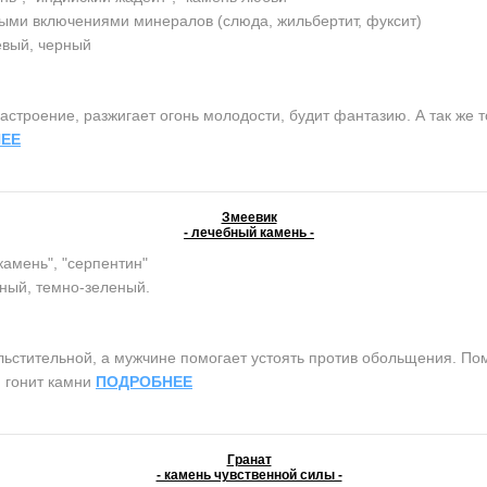
ыми включениями минералов (слюда, жильбертит, фуксит)
евый, черный
строение, разжигает огонь молодости, будит фантазию. А так же т
ЕЕ
Змеевик
- лечебный камень -
камень", "серпентин"
ный, темно-зеленый.
тительной, а мужчине помогает устоять против обольщения. Помо
, гонит камни
ПОДРОБНЕЕ
Гранат
- камень чувственной силы -