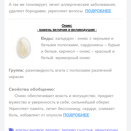
А так же тонизирует, лечит аллергические заболевания,
удаляет бородавки, укрепляет волосы.
ПОДРОБНЕЕ
Оникс
- камень величия и великодушия -
Виды:
халцедон - оникс с черными и
белыми полосками, сардониксы – бурые
и белые, карнеол – оникс – красный и
белый. мраморный оникс
Группа:
разновидность агата с полосками различной
окраски
Свойства обобщенно:
Оникс обеспечивает власть и могущество, придает
мужество и уверенность в себе, сильнейший оберег.
Укрепляет память, лечит бессонницу, сердце, снимает
боль, избавляет от опухоли
ПОДРОБНЕЕ
апельсиновое дерево
,
дерево счастья
,
авантюрин
,