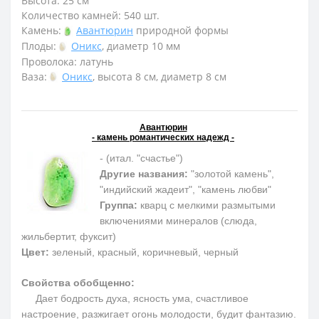
Высота: 25 см
Количество камней: 540 шт.
Камень:
Авантюрин
природной формы
Плоды:
Оникс
, диаметр 10 мм
Проволока: латунь
Ваза:
Оникс
, высота 8 см, диаметр 8 см
Авантюрин
- камень романтических надежд -
- (итал. "счастье")
Другие названия:
"золотой камень",
"индийский жадеит", "камень любви"
Группа:
кварц с мелкими размытыми
включениями минералов (слюда,
жильбертит, фуксит)
Цвет:
зеленый, красный, коричневый, черный
Свойства обобщенно:
Дает бодрость духа, ясность ума, счастливое
настроение, разжигает огонь молодости, будит фантазию.