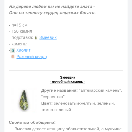
На дереве любви вы не найдете злата -
Оно на теплоту сердец людских богато.
- h=15 см
- 150 камня
- подставка:
Змеевик
- камень:
-
Хаолит
-
Розовый кварц
Змеевик
- лечебный камень -
Другие названия:
"аптекарский камень",
"серпентин"
Цвет:
зеленоватый-желтый, зеленый,
темно-зеленый.
Свойства обобщенно:
Змеевик делает женщину обольстительной, а мужчине