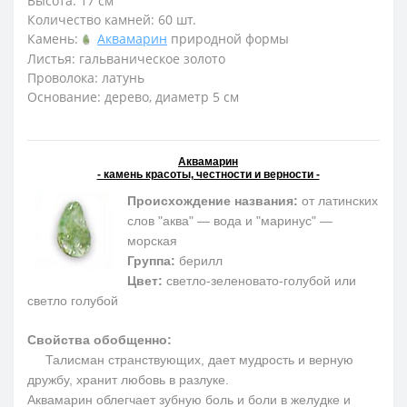
Высота: 17 см
Количество камней: 60 шт.
Камень:
Аквамарин
природной формы
Листья: гальваническое золото
Проволока: латунь
Основание: дерево, диаметр 5 см
Аквамарин
- камень красоты, честности и верности -
Происхождение названия:
от латинских
слов "аква" — вода и "маринус" —
морская
Группа:
берилл
Цвет:
светло-зеленовато-голубой или
светло голубой
Свойства обобщенно:
Талисман странствующих, дает мудрость и верную
дружбу, хранит любовь в разлуке.
Аквамарин облегчает зубную боль и боли в желудке и