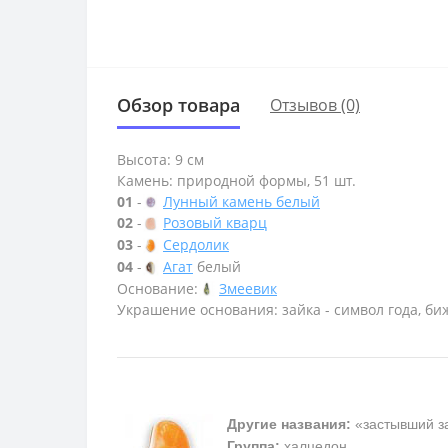
Обзор товара
Отзывов (0)
Высота: 9 см
Камень: природной формы, 51 шт.
01
-
Лунный камень белый
02
-
Розовый кварц
03
-
Сердолик
04
-
Агат
белый
Основание:
Змеевик
Украшение основания: зайка - символ года, б
Другие названия:
«застывший за
Группа:
халцедон