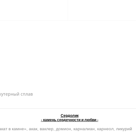
ижутерный сплав
Сердолик
- камень сердечности и любви -
кат в камне», акак, ваклер, домион, карналиан, карнеол, ликурий