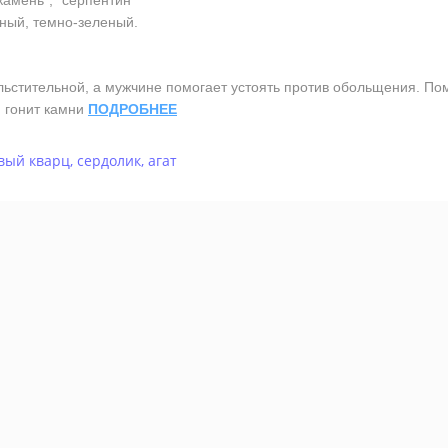
камень", "серпентин"
ный, темно-зеленый.
тительной, а мужчине помогает устоять против обольщения. Помо
, гонит камни
ПОДРОБНЕЕ
вый кварц
,
сердолик
,
агат