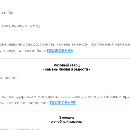
 и неба
 через зеленую гамму
ным числом достоинств, камень вечности, исполнения желаний, 
чует слух, головные боли
ПОДРОБНЕЕ
Розовый кварц
- камень любви и радости -
сыщенного
олное здоровье и молодость, возвышенную нежную любовь и дружб
лучшает сон и настроение
ПОДРОБНЕЕ
Змеевик
- лечебный камень -