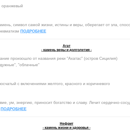
, оранжевый
нь, символ самой жизни, истины и веры, оберегает от зла, спосо
 ревматизм
ПОДРОБНЕЕ
Агат
- камень веры и долголетия -
ание произошло от названия реки "Ахатас" (остров Сицилия)
адужные", "облачные"
осчатый с включениями желтого, красного и коричневого
ие, ум, энергию, приносит богатство и славу. Лечит сердечно-сос
.
ПОДРОБНЕЕ
Нефрит
- камень жизни и здоровья -