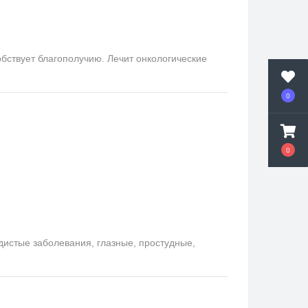
бствует благополучию. Лечит онкологические
0
0
удистые заболевания, глазные, простудные,