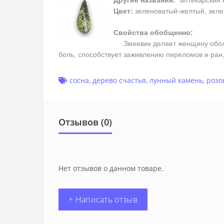
Другие названия:
"аптекарский 
Цвет:
зеленоватый-желтый, зеле
Свойства обобщенно:
Змеевик делает женщину обольс
боль, способствует заживлению переломов и ран
сосна
,
дерево счастья
,
лунный камень
,
розо
Отзывов (0)
Нет отзывов о данном товаре.
+ Написать отзыв