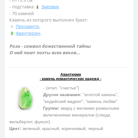
- h=13.5 см
- подставка:
Змеевик
- 70 камней
Камень из которого выполнен букет:
Перламутр
,
Авантюрин
.
Роза - сомвол божественной тайны
О ней поют поэты всех веков...
Авантюрин
- камень романтических надежд -
- (итал. "счастье")
Другие названия:
"золотой камень",
"индийский жадеит", "камень любви"
Группа:
кварц с мелкими размытыми
включениями минералов (слюда,
жильбертит, фуксит)
Цвет:
зеленый, красный, коричневый, черный