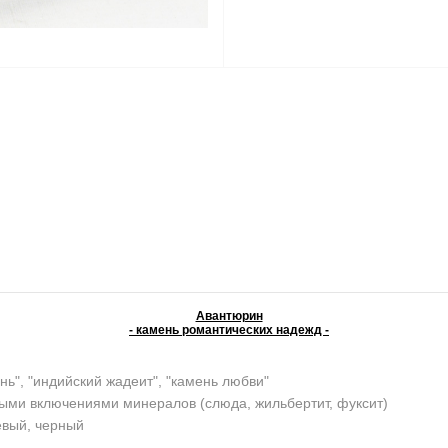
Авантюрин
- камень романтических надежд -
нь", "индийский жадеит", "камень любви"
ыми включениями минералов (слюда, жильбертит, фуксит)
евый, черный