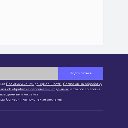
Подписаться
иями
Политики конфиденциальности
,
Согласия на обработку
ния об обработке персональных данных
, а так же со всеми
змещенными на сайте
иями
Согласия на получение рекламы