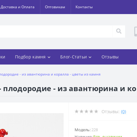
Доставка и Оплата
Оптовикам
Контакты
ки
Подбор камня
Блог-Статьи
Отзывы
плодородие - из авантюрина и коралла - цветы из камня
- плодородие - из авантюрина и ко
Отзывы:
(0)
Модель:
228
Наличие:
Есть в наличии