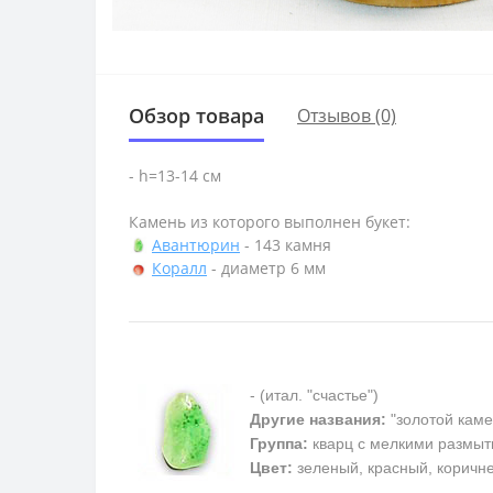
Обзор товара
Отзывов (0)
- h=13-14 см
Камень из которого выполнен букет:
Авантюрин
- 143 камня
Коралл
- диаметр 6 мм
- (итал. "счастье")
Другие названия:
"золотой каме
Группа:
кварц с мелкими размыт
Цвет:
зеленый, красный, коричн