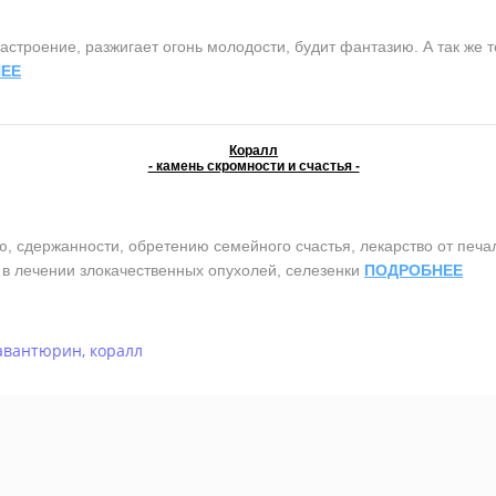
строение, разжигает огонь молодости, будит фантазию. А так же т
ЕЕ
Коралл
- камень скромности и счастья -
сдержанности, обретению семейного счастья, лекарство от печали 
т в лечении злокачественных опухолей, селезенки
ПОДРОБНЕЕ
авантюрин
,
коралл