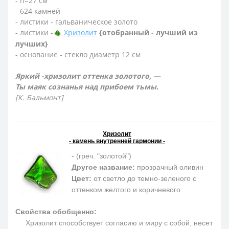
- h=27 см
- 624 камней
- листики - гальваническое золото
- листики -
Хризолит
{отобранный - лучший из
лучших}
- основание - стекло диаметр 12 см
Яркий -хризолит оттенка золотого, —
Ты маяк сознанья над прибоем тьмы.
[К. Бальмонт]
Хризолит
- камень внутренней гармонии -
- (греч. "золотой")
Другое название:
прозрачный оливин
Цвет:
от светло до темно-зеленого с
оттенком желтого и коричневого
Свойства обобщенно:
Хризолит способствует согласию и миру с собой, несет