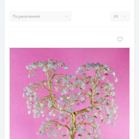
может , молодоженам захочется сделать и им необычный
оригинальный подарок.
Подарок на годовщину свадьбы
Годовщина
свадьбы это может быть год, может быть два,
может быть десять лет. Если ценны отношения, то помнят
об этой дате. И каждый год это может быть что-то
особенное - бумажная, ситцевая, жемчужная свадьба. И у
каждого года есть свой камень - свой талисман и дерево
счастья.