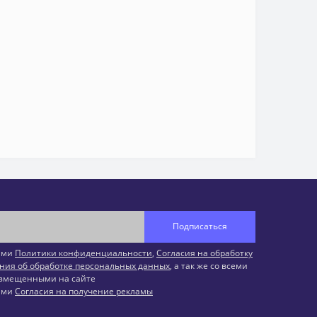
Подписаться
иями
Политики конфиденциальности
,
Согласия на обработку
ния об обработке персональных данных
, а так же со всеми
змещенными на сайте
иями
Согласия на получение рекламы