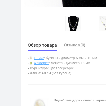
Обзор товара
Отзывов (0)
-
Оникс
: бусины - диаметр 6 мм и 10 мм
-
Флюорит
: монета - диаметр 13 мм
- Фурнитура: цвет "серебро"
- Длина: 60 см (без кулона)
Виды:
халцедон - оникс с черны