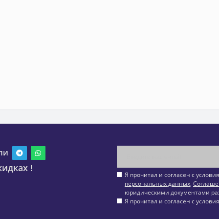
ли
идках !
Я прочитал и согласен с услов
персональных данных
,
Соглаше
юридическими документами ра
Я прочитал и согласен с услов