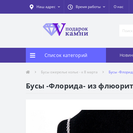
Наш адрес
Время работы
О нас
Список категорий
Новин
Бусы ожерелье колье - к 8 марта
Бусы -Флорида
Бусы -Флорида- из флюорита