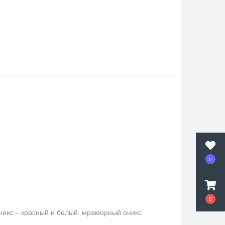
0
0
никс – красный и белый. мраморный оникс