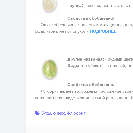
Группа:
разновидность агата с п
Свойства обобщенно:
Оникс обеспечивает власть и могущество, прида
боль, избавляет от опухоли
ПОДРОБНЕЕ
Другие названия:
«рудный цвет
Виды:
голубовато – зеленый, ж
Свойства обобщенно:
Флюорит делает возможным постижение своей вн
дела, позволяя видеть за иллюзией реальность.
бусы
,
оникс
,
флюорит