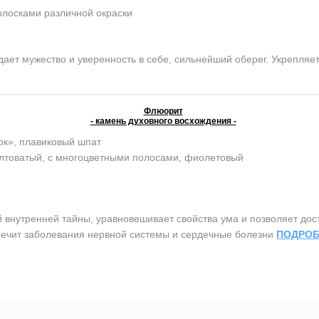
олосками различной окраски
ет мужество и уверенность в себе, сильнейший оберег. Укрепляет 
Флюорит
- камень духовного восхождения -
ок», плавиковый шпат
елтоватый, с многоцветными полосами, фиолетовый
утренней тайны, уравновешивает свойства ума и позволяет дост
 Лечит заболевания нервной системы и сердечные болезни
ПОДРОБ