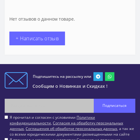
Нет отзывов о данном товаре.
+ Написать отзыв
Подпишитесь на рассылку или
Сообщим о Новинках и Скидках !
Подписаться
Я прочитал и согласен с условиями
Политики
конфиденциальности
,
Согласия на обработку персональных
данных
,
Соглашения об обработке персональных данных
, а так же
со всеми юридическими документами размещенными на сайте
Я прочитал и согласен с условиями
Согласия на получение