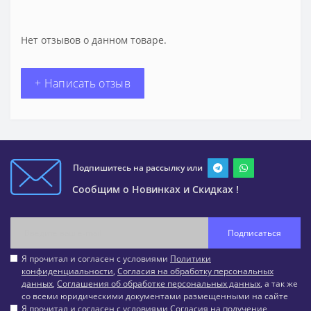
Нет отзывов о данном товаре.
+ Написать отзыв
Подпишитесь на рассылку или
Сообщим о Новинках и Скидках !
Подписаться
Я прочитал и согласен с условиями
Политики
конфиденциальности
,
Согласия на обработку персональных
данных
,
Соглашения об обработке персональных данных
, а так же
со всеми юридическими документами размещенными на сайте
Я прочитал и согласен с условиями
Согласия на получение