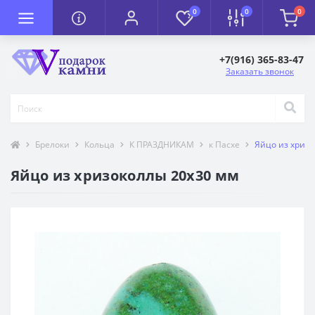
0
0
0
+7(916) 365-83-47
Заказать звонок
Брелоки
Кольца
К ПРАЗДНИКАМ
к Пасхе
Яйцо из хриз
Яйцо из хризоколлы 20х30 мм