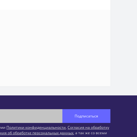
Подписаться
иями
Политики конфиденциальности
,
Согласия на обработку
ния об обработке персональных данных
, а так же со всеми