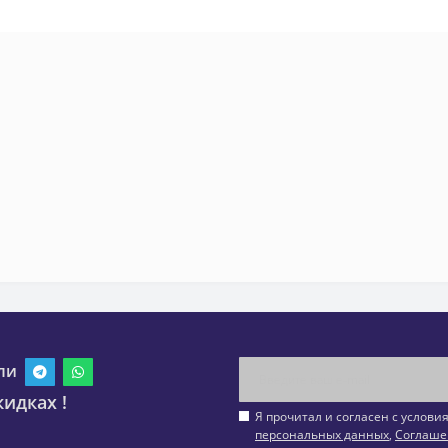
ли
идках !
Я прочитал и согласен с услов
персональных данных
,
Соглаше