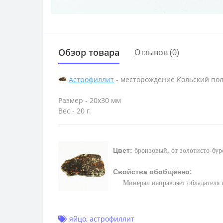
Обзор товара
Отзывов (0)
Астрофиллит
- месторождение Кольский по
Размер - 20х30 мм
Вес - 20 г.
Цвет:
бронзовый, от золотисто-бу
Свойства обобщенно:
М
инерал направляет обладателя
яйцо
,
астрофиллит