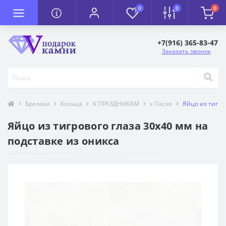
0
0
0
+7(916) 365-83-47
Заказать звонок
Брелоки
Кольца
К ПРАЗДНИКАМ
к Пасхе
Яйцо из тигро
Яйцо из тигрового глаза 30х40 мм на
подставке из оникса