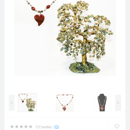
<
>
Отзывы:
(0)