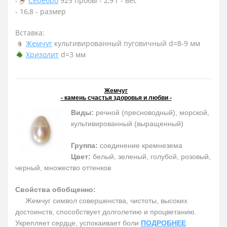
-
Серебро
925 пробы - 2,9 г - вес
- 16,8 - размер
Вставка:
Жемчуг
культивированный пуговичный d=8-9 мм
Хризолит
d=3 мм
Жемчуг
- камень счастья здоровья и любви -
Виды:
речной (пресноводный), морской,
культивированный (выращенный)
Группа:
соединение кремнезема
Цвет:
белый, зеленый, голубой, розовый,
черный, множество оттенков
Свойства обобщенно:
Жемчуг символ совершенства, чистоты, высоких
достоинств, способствует долголетию и процветанию.
Укрепляет сердце, успокаивает боли
ПОДРОБНЕЕ