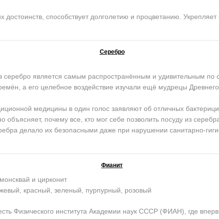
достоинств, способствует долголетию и процветанию. Укрепляет 
Серебро
серебро является самым распространённым и удивительным по с
ремён, а его целебное воздействие изучали ещё мудрецы Древнего 
иционной медицины в один голос заявляют об отличных бактерици
но объясняет, почему все, кто мог себе позволить посуду из сере
ребра делало их безопасными даже при нарушении санитарно-гиги
Фианит
монсквай и цирконит
жевый, красный, зеленый, пурпурный, розовый
ь Физического института Академии наук СССР (ФИАН), где впервы