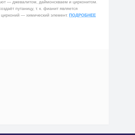
вают — джевалитом, даймонскваем и цирконитом.
здаёт путаницу, т. к. фианит является
 цирконий — химический элемент.
ПОДРОБНЕЕ