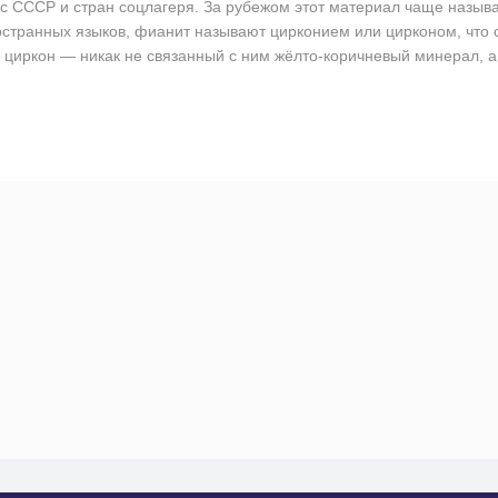
кс СССР и стран соцлагеря. За рубежом этот материал чаще назы
остранных языков, фианит называют цирконием или цирконом, что со
циркон — никак не связанный с ним жёлто-коричневый минерал, а