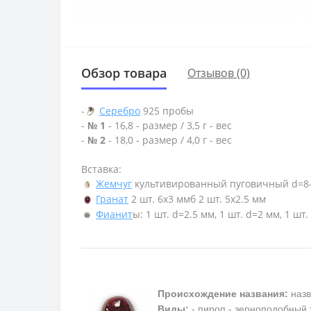
Обзор товара
Отзывов (0)
-
Серебро
925 пробы
-
№ 1
- 16,8 - размер / 3,5 г - вес
-
№ 2
- 18,0 - размер / 4,0 г - вес
Вставка:
Жемчуг
культивированный пуговичный d=8
Гранат
2 шт. 6х3 ммб 2 шт. 5х2.5 мм
Фианит
ы: 1 шт. d=2.5 мм, 1 шт. d=2 мм, 1 шт.
Происхождение названия:
назв
Виды:
- пироп - зерноподобный 