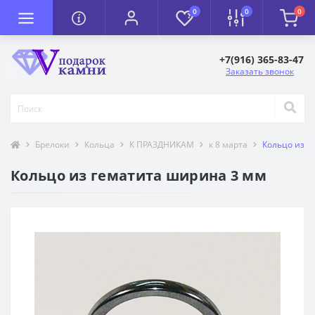
0
0
0
+7(916) 365-83-47
Заказать звонок
Брелоки
Кольца
К ПРАЗДНИКАМ
к 8 марта
Кольцо из г
Кольцо из гематита ширина 3 мм