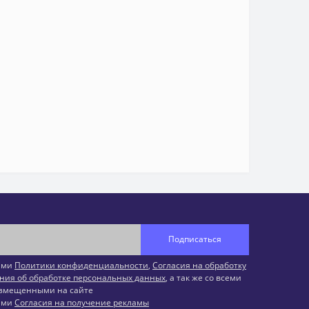
Подписаться
иями
Политики конфиденциальности
,
Согласия на обработку
ния об обработке персональных данных
, а так же со всеми
змещенными на сайте
иями
Согласия на получение рекламы