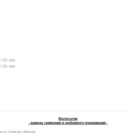
х12h мм
х12h мм
Волосатик
- камень гармонии и любовного очарования -
ы и стрелы Амура