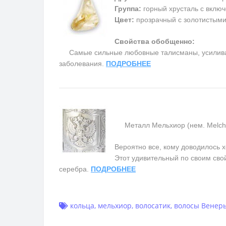
Группа:
горный хрусталь с включ
Цвет:
прозрачный с золотистым
Свойства обобщенно:
Самые сильные любовные талисманы, усиливают 
заболевания.
ПОДРОБНЕЕ
Металл Мельхиор (нем. Melchior
Вероятно все, кому доводилось х
Этот удивительный по своим сво
серебра.
ПОДРОБНЕЕ
кольца
,
мельхиор
,
волосатик
,
волосы Венер