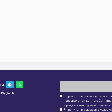
ли
идках !
Я прочитал и согласен с услов
персональных данных
,
Соглаше
юридическими документами ра
Я прочитал и согласен с услов