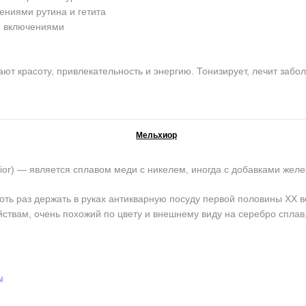
ениями рутина и гетита
и включениями
красоту, привлекательность и энергию. Тонизирует, лечит забо
Мельхиор
) — является сплавом меди с никелем, иногда с добавками желе
оть раз держать в руках антикварную посуду первой половины ХХ в
йствам, очень похожий по цвету и внешнему виду на серебро сплав
ы