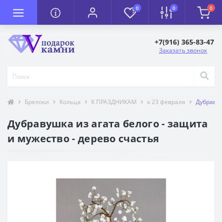
0
0
0
+7(916) 365-83-47
Заказать звонок
Брелоки
Кольца
К ПРАЗДНИКАМ
к 23 февраля
Дубравуш
Дубравушка из агата белого - защита
и мужество - дерево счастья