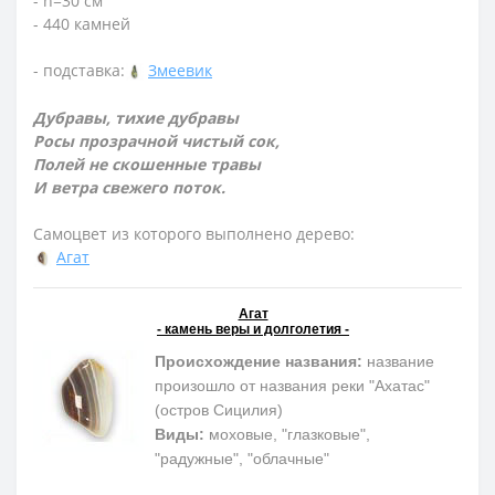
- h=30 см
- 440 камней
- подставка:
Змеевик
Дубравы, тихие дубравы
Росы прозрачной чистый сок,
Полей не скошенные травы
И ветра свежего поток.
Самоцвет из которого выполнено дерево:
Агат
Агат
- камень веры и долголетия -
Происхождение названия:
название
произошло от названия реки "Ахатас"
(остров Сицилия)
Виды:
моховые, "глазковые",
"радужные", "облачные"