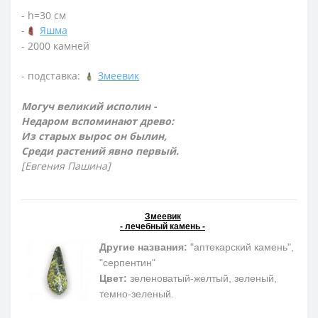
- h=30 см
-
Яшма
- 2000 камней
- подставка:
Змеевик
Могуч великий исполин -
Недаром вспоминают древо:
Из старых вырос он былин,
Среди растений явно первый.
[Евгения Пашина]
Змеевик
- лечебный камень -
Другие названия:
"аптекарский камень",
"серпентин"
Цвет:
зеленоватый-желтый, зеленый,
темно-зеленый.