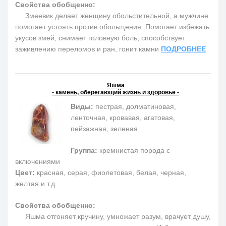
Свойства обобщенно:
Змеевик делает женщину обольстительной, а мужчине
помогает устоять против обольщения. Помогает избежать
укусов змей, снимает головную боль, способствует
заживлению переломов и ран, гонит камни
ПОДРОБНЕЕ
Яшма
- камень, оберегающий жизнь и здоровье -
Виды:
пестрая, долматиновая,
ленточная, кровавая, агатовая,
пейзажная, зеленая
Группа:
кремнистая порода с
включениями
Цвет:
красная, серая, фиолетовая, белая, черная,
желтая и т.д.
Свойства обобщенно:
Яшма отгоняет кручину, умножает разум, врачует душу,