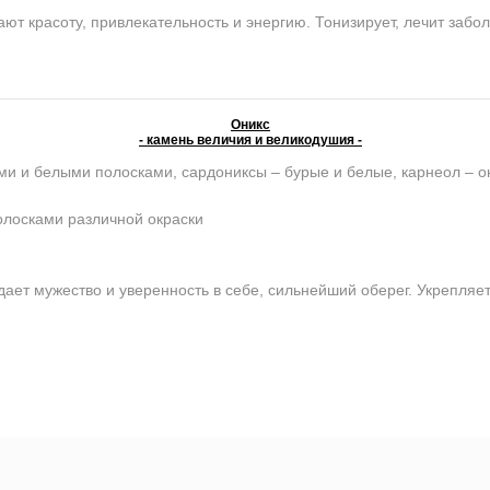
красоту, привлекательность и энергию. Тонизирует, лечит забо
Оникс
- камень величия и великодушия -
ми и белыми полосками, сардониксы – бурые и белые, карнеол – о
олосками различной окраски
ет мужество и уверенность в себе, сильнейший оберег. Укрепляет 