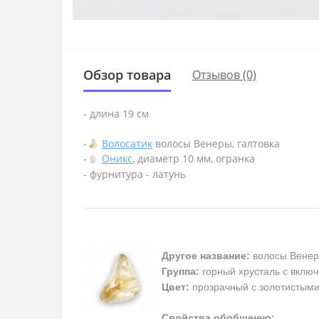
Обзор товара
Отзывов (0)
- длина 19 см
-
Волосатик
волосы Венеры, галтовка
-
Оникс
, диаметр 10 мм, огранка
- фурнитура - латунь
Другое название:
волосы Венер
Группа:
горный хрусталь с включ
Цвет:
прозрачный с золотистым
Свойства обобщенно: