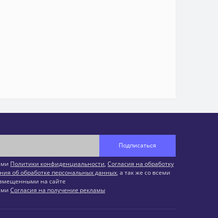
Подписаться
иями
Политики конфиденциальности
,
Согласия на обработку
ния об обработке персональных данных
, а так же со всеми
змещенными на сайте
иями
Согласия на получение рекламы