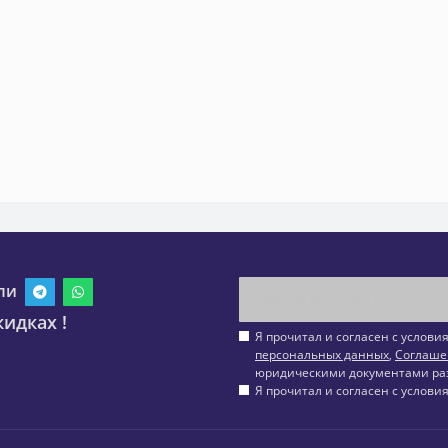
ли
идках !
Я прочитал и согласен с услов
персональных данных
,
Соглаше
юридическими документами ра
Я прочитал и согласен с услов