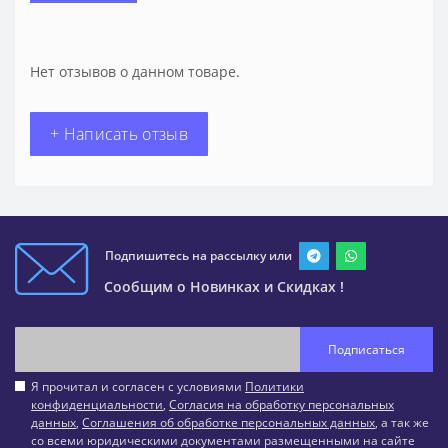
Нет отзывов о данном товаре.
+ Написать отзыв
Подпишитесь на рассылку или
Сообщим о Новинках и Скидках !
Подписаться
Я прочитал и согласен с условиями
Политики
конфиденциальности
,
Согласия на обработку персональных
данных
,
Соглашения об обработке персональных данных
, а так же
со всеми юридическими документами размещенными на сайте