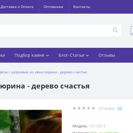
Доставка и Оплата
Оптовикам
Контакты
ки
Подбор камня
Блог-Статьи
Отзывы
реза с церковью из авантюрина - дерево счастья
юрина - дерево счастья
Отзывы:
(0)
Модель:
10112013
Наличие:
Есть в наличии