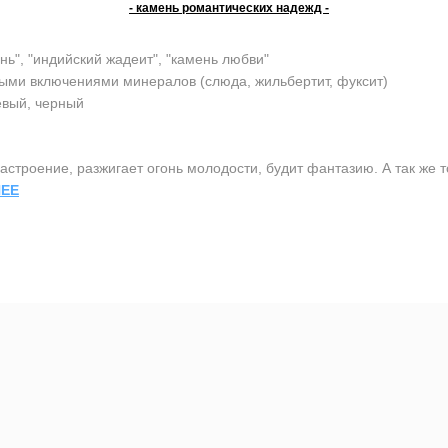
- камень романтических надежд -
нь", "индийский жадеит", "камень любви"
ыми включениями минералов (слюда, жильбертит, фуксит)
евый, черный
строение, разжигает огонь молодости, будит фантазию. А так же т
ЕЕ