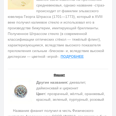
средневековья, однако название -страз-
происходит от фамилии эльзасского
ювелира Георга Штрасса (1701—1773), который в XVIII
веке получил калиевое стекло и использовал его в
производстве бижутерии, имитирующей бриллианты.
Полученное Штрассом стекло (в современной
классификации оптических стёкол — тяжёлый флинт),
характеризующимся, вследствие высокого показателя
преломления сильным -блеском- и, вследствие высокой
дисперсии — цветной -игрой-.
ПОДРОБНЕЕ
Фианит
Другие названия:
джевалит,
даймонсквай и цирконит
Цвет:
прозрачный, жёлтый, оранжевый,
красный, зеленый, пурпурный, розовый
Название фианит получил в честь Физического