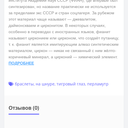
института Академии наук СССР (ФИАН), где впервые был
синтезирован, но название практически не используется
за пределами экс СССР и стран соцлагеря. За рубежом
этот материал чаще называют — джевалитом,
даймонскваем и цирконитом. В некоторых случаях,
особенно в переводах с иностранных языков, фианит
называют цирконием или цирконом, что создаёт путаницу,
т. к. фианит является имитирующим алмаз синтетическим
материалом, циркон — никак не связанный с ним жёлто-
коричневый минерал, а цирконий — химический элемент.
ПОДРОБНЕЕ
браслеты
,
на шнуре
,
тигровый глаз
,
перламутр
Отзывов (0)