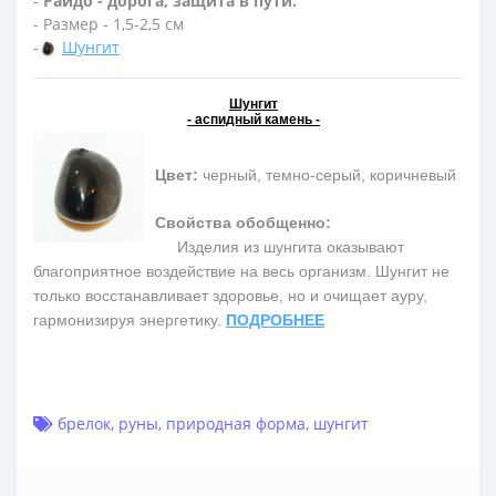
-
Раидо - дорога, защита в пути.
- Размер - 1,5-2,5 см
-
Шунгит
Шунгит
- аспидный камень -
Цвет:
черный, темно-серый, коричневый
Свойства обобщенно:
Изделия из шунгита оказывают
благоприятное воздействие на весь организм. Шунгит не
только восстанавливает здоровье, но и очищает ауру,
гармонизируя энергетику.
ПОДРОБНЕЕ
брелок
,
руны
,
природная форма
,
шунгит