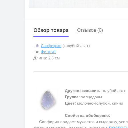
Обзор товара
Отзывов (0)
-
Сапфирин
(голубой агат)
-
Фианит
Длина: 2,5 см
Другое название:
голубой агат
Группа:
халцедоны
Цвет:
молочно-голубой, синий
Свойства обобщенно:
Сапфирин придает мужество и выдержку, усилива
горло, ревматизм, давление, ожирение
ПОДРОБ