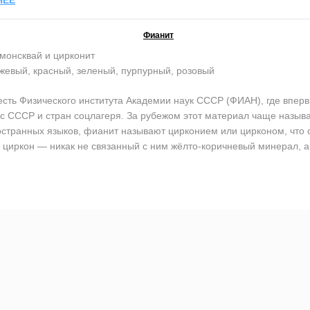
Фианит
монсквай и цирконит
жевый, красный, зеленый, пурпурный, розовый
ь Физического института Академии наук СССР (ФИАН), где впервы
кс СССР и стран соцлагеря. За рубежом этот материал чаще назы
остранных языков, фианит называют цирконием или цирконом, что со
циркон — никак не связанный с ним жёлто-коричневый минерал, а