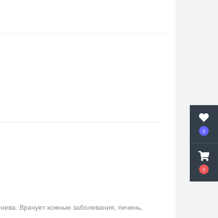
0
0
ева. Врачует кожные заболевания, печень,