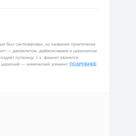
е был синтезирован, но название практически
вают — джевалитом, даймонскваем и цирконитом.
здаёт путаницу, т. к. фианит является
 цирконий — химический элемент.
ПОДРОБНЕЕ