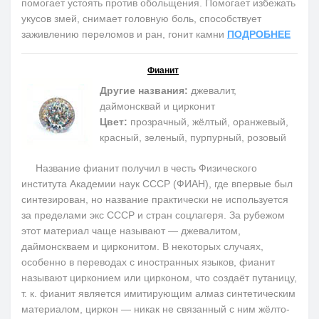
помогает устоять против обольщения. Помогает избежать
укусов змей, снимает головную боль, способствует
заживлению переломов и ран, гонит камни
ПОДРОБНЕЕ
Фианит
Другие названия:
джевалит,
даймонсквай и цирконит
Цвет:
прозрачный, жёлтый, оранжевый,
красный, зеленый, пурпурный, розовый
Название фианит получил в честь Физического
института Академии наук СССР (ФИАН), где впервые был
синтезирован, но название практически не используется
за пределами экс СССР и стран соцлагеря. За рубежом
этот материал чаще называют — джевалитом,
даймонскваем и цирконитом. В некоторых случаях,
особенно в переводах с иностранных языков, фианит
называют цирконием или цирконом, что создаёт путаницу,
т. к. фианит является имитирующим алмаз синтетическим
материалом, циркон — никак не связанный с ним жёлто-