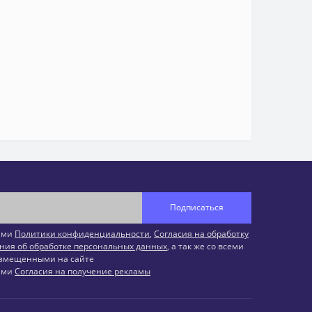
Подписаться
иями
Политики конфиденциальности
,
Согласия на обработку
ния об обработке персональных данных
, а так же со всеми
змещенными на сайте
иями
Согласия на получение рекламы