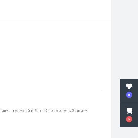
0
никс – красный и белый. мраморный оникс
0