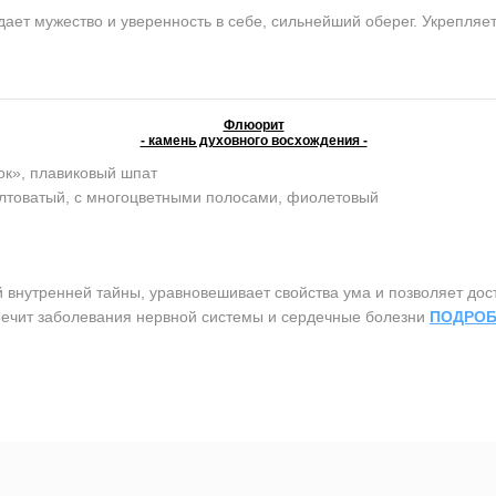
ет мужество и уверенность в себе, сильнейший оберег. Укрепляет 
Флюорит
- камень духовного восхождения -
ок», плавиковый шпат
елтоватый, с многоцветными полосами, фиолетовый
утренней тайны, уравновешивает свойства ума и позволяет дост
 Лечит заболевания нервной системы и сердечные болезни
ПОДРОБ