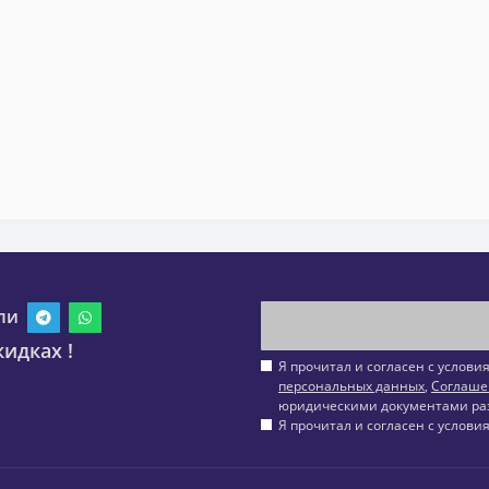
ли
идках !
Я прочитал и согласен с услов
персональных данных
,
Соглаше
юридическими документами ра
Я прочитал и согласен с услов