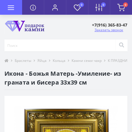
0
0
0
+7(916) 365-83-47
Заказать звонок
Браслеты
Яйца
Кольца
Камни семи чакр
К ПРАЗДНИК
Икона - Божья Матерь -Умиление- из
граната и бисера 33х39 см