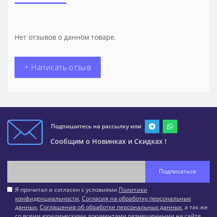
Нет отзывов о данном товаре.
+ Написать отзыв
Подпишитесь на рассылку или
Сообщим о Новинках и Скидках !
Подписаться
Я прочитал и согласен с условиями
Политики
конфиденциальности
,
Согласия на обработку персональных
данных
,
Соглашения об обработке персональных данных
, а так же
со всеми юридическими документами размещенными на сайте