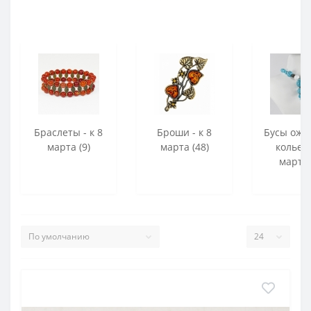
Браслеты - к 8
Броши - к 8
Бусы оже
марта (9)
марта (48)
колье -
марта 