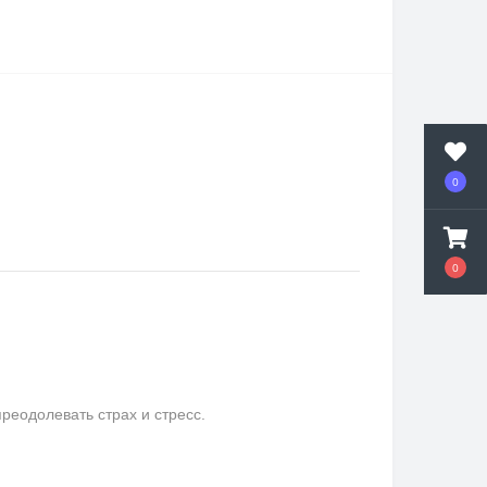
0
0
еодолевать страх и стресс.