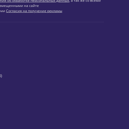
ния об обработке персональных данных
, а так же со всеми
змещенными на сайте
иями
Согласия на получение рекламы
)