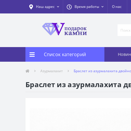
Наш адрес
Время работы
О нас
Список категорий
Новин
Азурмалахит
Браслет из азурмалахита двойно
Браслет из азурмалахита дв