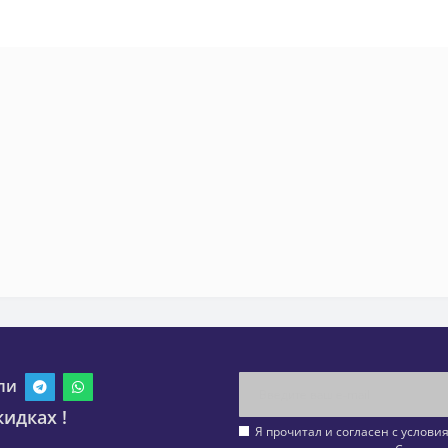
ли
идках !
Я прочитал и согласен с услов