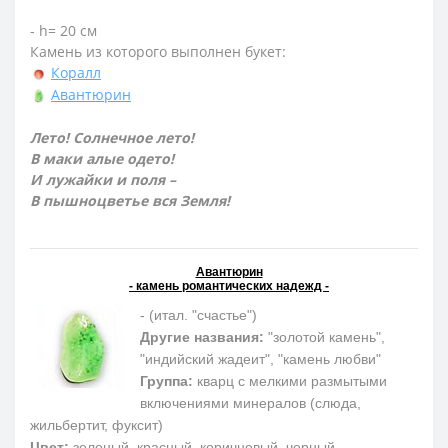
- h= 20 см
Камень из которого выполнен букет:
Коралл
Авантюрин
Лето! Солнечное лето!
В маки алые одето!
И лужайки и поля –
В пышноцветье вся Земля!
Авантюрин
- камень романтических надежд -
- (итал. "счастье")
Другие названия:
"золотой камень",
"индийский жадеит", "камень любви"
Группа:
кварц с мелкими размытыми
включениями минералов (слюда,
жильбертит, фуксит)
Цвет:
зеленый, красный, коричневый, черный