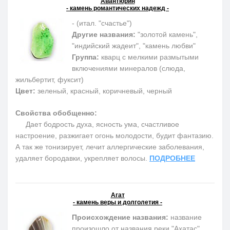
Авантюрин
- камень романтических надежд -
- (итал. "счастье")
Другие названия:
"золотой камень",
"индийский жадеит", "камень любви"
Группа:
кварц с мелкими размытыми
включениями минералов (слюда,
жильбертит, фуксит)
Цвет:
зеленый, красный, коричневый, черный
Свойства обобщенно:
Дает бодрость духа, ясность ума, счастливое
настроение, разжигает огонь молодости, будит фантазию.
А так же тонизирует, лечит аллергические заболевания,
удаляет бородавки, укрепляет волосы.
ПОДРОБНЕЕ
Агат
- камень веры и долголетия -
Происхождение названия:
название
произошло от названия реки "Ахатас"