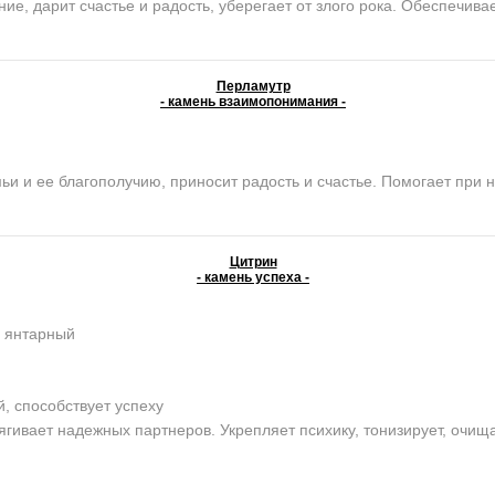
е, дарит счастье и радость, уберегает от злого рока. Обеспечива
Перламутр
- камень взаимопонимания -
и ее благополучию, приносит радость и счастье. Помогает при н
Цитрин
- камень успеха -
, янтарный
 способствует успеху
ягивает надежных партнеров. Укрепляет психику, тонизирует, очищ