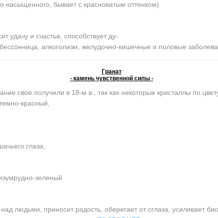
о насыщенного, бывает с красноватым оттенком)
 удачу и счастье, способствует ду-
, бессонница, алкоголизм, желудочно-кишечные и половые заболев
Гранат
- камень чувственной силы -
ание свое получили в 18-м в., так как некоторые кристаллы по цве
темно-красный,
ачьего глаза,
 изумрудно-зеленый
ад людьми, приносит радость, оберегает от сглаза, усиливает би