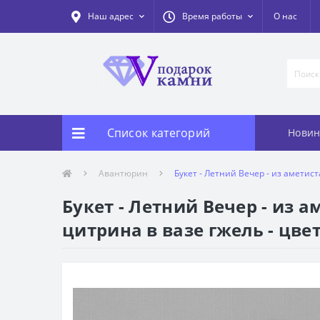
Наш адрес
Время работы
О нас
Список категорий
Новин
Авантюрин
Букет - Летний Вечер - из аметис
Букет - Летний Вечер - из 
цитрина в вазе гжель - цве