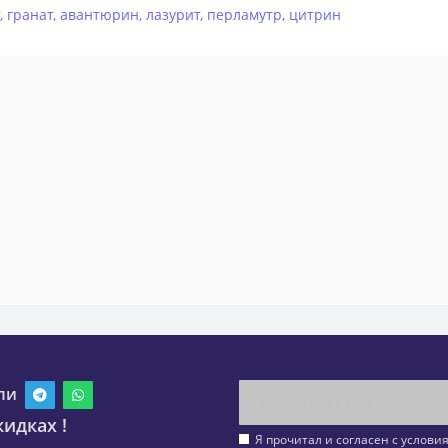
,
гранат
,
авантюрин
,
лазурит
,
перламутр
,
цитрин
ли
идках !
Я прочитал и согласен с услов