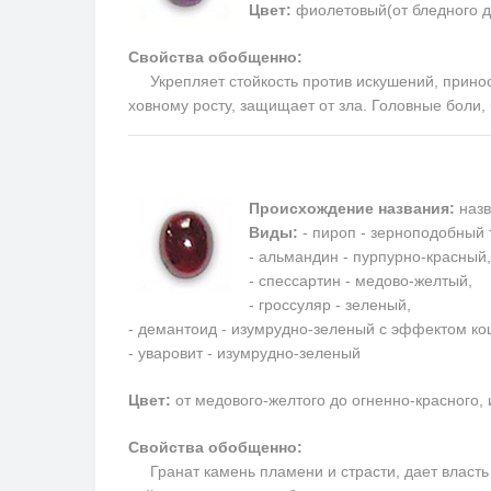
Цвет:
фиолетовый(от бледного д
Свойства обобщенно:
Укрепляет стойкость против искушений, приносит
ховному росту, защищает от зла. Головные боли
Происхождение названия:
назв
Виды:
- пироп - зерноподобный 
- альмандин - пурпурно-красный,
- спессартин - медово-желтый,
- гроссуляр - зеленый,
- демантоид - изумрудно-зеленый с эффектом кош
- уваровит - изумрудно-зеленый
Цвет:
от медового-желтого до огненно-красного,
Свойства обобщенно:
Гранат камень пламени и страсти, дает власть н