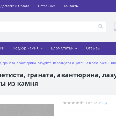
Доставка и Оплата
Оптовикам
Контакты
ки
Подбор камня
Блог-Статьи
Отзывы
та, граната, авантюрина, лазурита, перламутра и цитрина в вазе гжель - ц
аметиста, граната, авантюрина, ла
ты из камня
Отзывы:
(0)