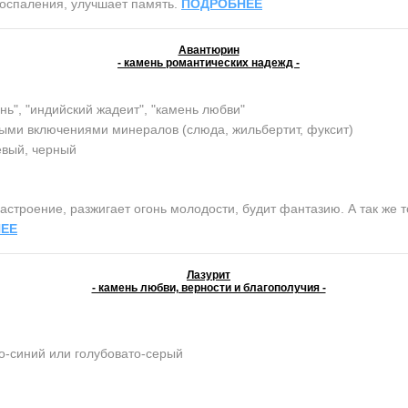
воспаления, улучшает память.
ПОДРОБНЕЕ
Авантюрин
- камень романтических надежд -
нь", "индийский жадеит", "камень любви"
ыми включениями минералов (слюда, жильбертит, фуксит)
евый, черный
строение, разжигает огонь молодости, будит фантазию. А так же т
ЕЕ
Лазурит
- камень любви, верности и благополучия -
о-синий или голубовато-серый