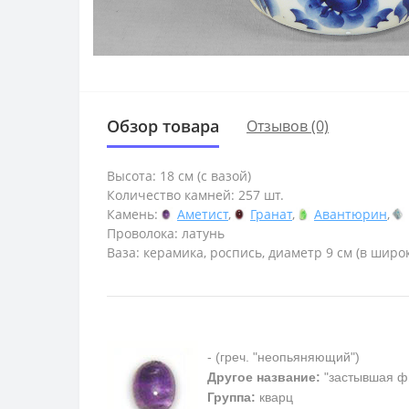
Обзор товара
Отзывов (0)
Высота: 18 см (с вазой)
Количество камней: 257 шт.
Камень:
Аметист
,
Гранат
,
Авантюрин
,
Проволока: латунь
Ваза: керамика, роспись, диаметр 9 см (в широк
- (греч. "неопьяняющий")
Другое название:
"застывшая ф
Группа:
кварц