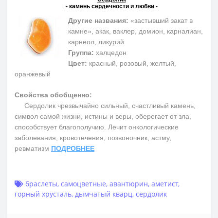
- камень сердечности и любви -
Другие названия:
«застывший закат в
камне», акак, ваклер, домион, карналиан,
карнеол, ликурий
Группа:
халцедон
Цвет:
красный, розовый, желтый,
оранжевый
Свойства обобщенно:
Сердолик чрезвычайно сильный, счастливый камень,
символ самой жизни, истины и веры, оберегает от зла,
способствует благополучию. Лечит онкологические
заболевания, кровотечения, позвоночник, астму,
ревматизм
ПОДРОБНЕЕ
браслеты
,
самоцветные
,
авантюрин
,
аметист
,
горный хрусталь
,
дымчатый кварц
,
сердолик