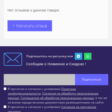
Нет отзывов о данном товаре.
+ Написать отзыв
Подпишитесь на рассылку или
Сообщим о Новинках и Скидках !
Подписаться
Я прочитал и согласен с условиями
Политики
конфиденциальности
,
Согласия на обработку персональных
данных
,
Соглашения об обработке персональных данных
, а так же
со всеми юридическими документами размещенными на сайте
Я прочитал и согласен с условиями
Согласия на получение
рекламы