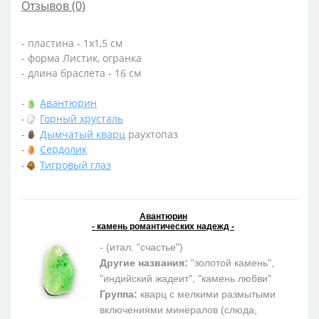
Отзывов (0)
- пластина - 1х1,5 см
- форма Листик, огранка
- длина браслета - 16 см
-
Авантюрин
-
Горный хрусталь
-
Дымчатый кварц
раухтопаз
-
Сердолик
-
Тигровый глаз
Авантюрин
- камень романтических надежд -
- (итал. "счастье")
Другие названия:
"золотой камень",
"индийский жадеит", "камень любви"
Группа:
кварц с мелкими размытыми
включениями минералов (слюда,