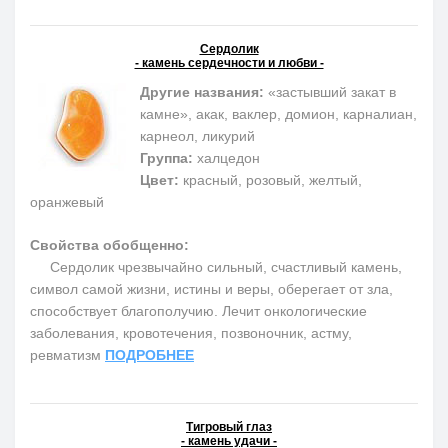
Сердолик
- камень сердечности и любви -
Другие названия:
«застывший закат в
камне», акак, ваклер, домион, карналиан,
карнеол, ликурий
Группа:
халцедон
Цвет:
красный, розовый, желтый,
оранжевый
Свойства обобщенно:
Сердолик чрезвычайно сильный, счастливый камень,
символ самой жизни, истины и веры, оберегает от зла,
способствует благополучию. Лечит онкологические
заболевания, кровотечения, позвоночник, астму,
ревматизм
ПОДРОБНЕЕ
Тигровый глаз
- камень удачи -