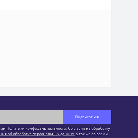
Подписаться
иями
Политики конфиденциальности
,
Согласия на обработку
ния об обработке персональных данных
, а так же со всеми