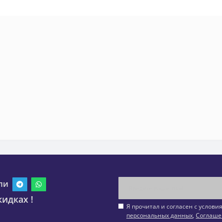
ли
идках !
Я прочитал и согласен с услов
персональных данных
,
Соглаше