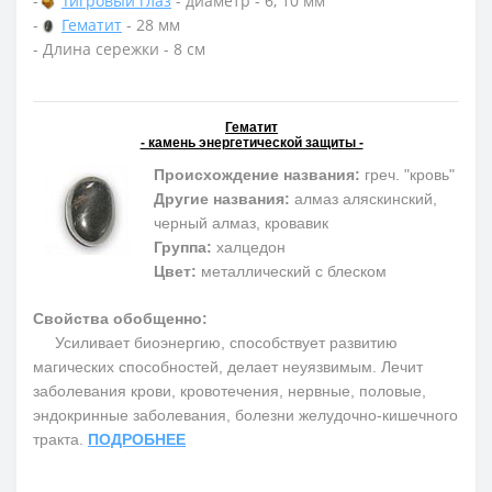
-
Тигровый глаз
- диаметр - 6, 10 мм
-
Гематит
- 28 мм
- Длина сережки - 8 см
Гематит
- камень энергетической защиты -
Происхождение названия:
греч. "кровь"
Другие названия:
алмаз аляскинский,
черный алмаз, кровавик
Группа:
халцедон
Цвет:
металлический с блеском
Свойства обобщенно:
Усиливает биоэнергию, способствует развитию
магических способностей, делает неуязвимым. Лечит
заболевания крови, кровотечения, нервные, половые,
эндокринные заболевания, болезни желудочно-кишечного
тракта.
ПОДРОБНЕЕ