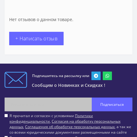
Нет отзывов о данном товаре.
+ Написать отзыв
Подпишитесь на рассылку или
Сообщим о Новинках и Скидках !
Подписаться
Я прочитал и согласен с условиями
Политики
конфиденциальности
,
Согласия на обработку персональных
данных
,
Соглашения об обработке персональных данных
, а так же
со всеми юридическими документами размещенными на сайте