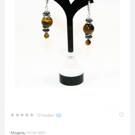
Отзывы:
(0)
Модель:
810410081