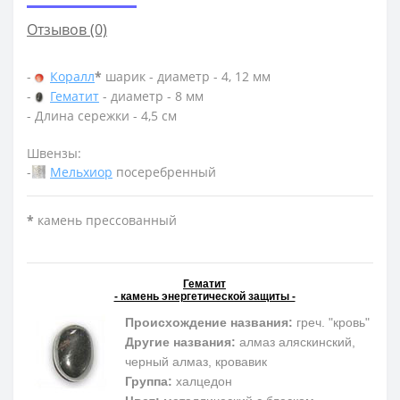
Отзывов (0)
-
Коралл
*
шарик - диаметр - 4, 12 мм
-
Гематит
- диаметр - 8 мм
- Длина сережки - 4,5 см
Швензы:
-
Мельхиор
посеребренный
*
камень прессованный
Гематит
- камень энергетической защиты -
Происхождение названия:
греч. "кровь"
Другие названия:
алмаз аляскинский,
черный алмаз, кровавик
Группа:
халцедон