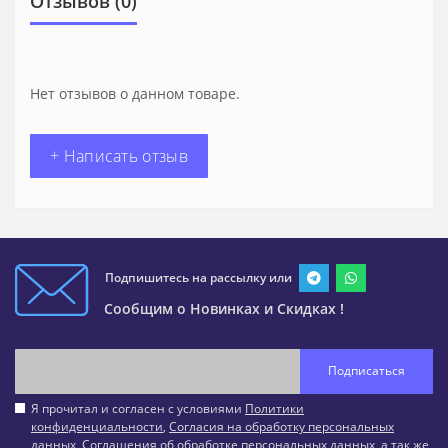
Отзывов (0)
Нет отзывов о данном товаре.
+ Написать отзыв
Подпишитесь на рассылку или
Сообщим о Новинках и Скидках !
Подписаться
Я прочитал и согласен с условиями
Политики
конфиденциальности
,
Согласия на обработку персональных
данных
,
Соглашения об обработке персональных данных
, а так же