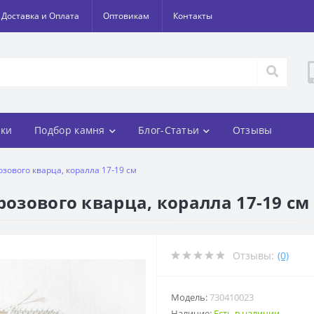
Доставка и Оплата
Оптовикам
Контакты
ки
Подбор камня
Блог-Статьи
Отзывы
озового кварца, коралла 17-19 см
розового кварца, коралла 17-19 см
Отзывы:
(0)
Модель:
730410023
Наличие:
Есть в наличии