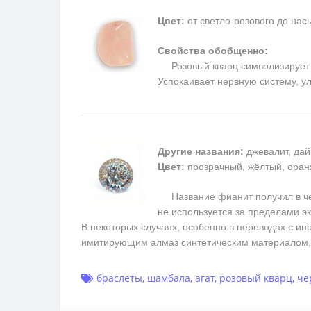
Цвет:
от светло-розового до на
Свойства обобщенно:
Розовый кварц символизирует п
Успокаивает нервную систему, у
Другие названия:
джевалит, дай
Цвет:
прозрачный, жёлтый, оран
Название фианит получил в чест
не используется за пределами э
В некоторых случаях, особенно в переводах с ин
имитирующим алмаз синтетическим материалом, 
браслеты
,
шамбала
,
агат
,
розовый кварц
,
че