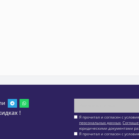
ли
идках !
Я прочитал и согласен с услов
персональных данных
,
Соглаше
юридическими документами ра
Я прочитал и согласен с услов