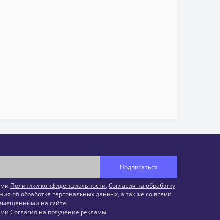
Подписаться
иями
Политики конфиденциальности
,
Согласия на обработку
ния об обработке персональных данных
, а так же со всеми
змещенными на сайте
иями
Согласия на получение рекламы