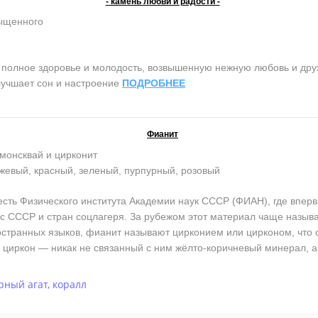
- камень любви и радости -
сыщенного
олное здоровье и молодость, возвышенную нежную любовь и дружб
лучшает сон и настроение
ПОДРОБНЕЕ
Фианит
монсквай и цирконит
жевый, красный, зеленый, пурпурный, розовый
ь Физического института Академии наук СССР (ФИАН), где впервы
кс СССР и стран соцлагеря. За рубежом этот материал чаще назы
остранных языков, фианит называют цирконием или цирконом, что со
циркон — никак не связанный с ним жёлто-коричневый минерал, а
рный агат
,
коралл