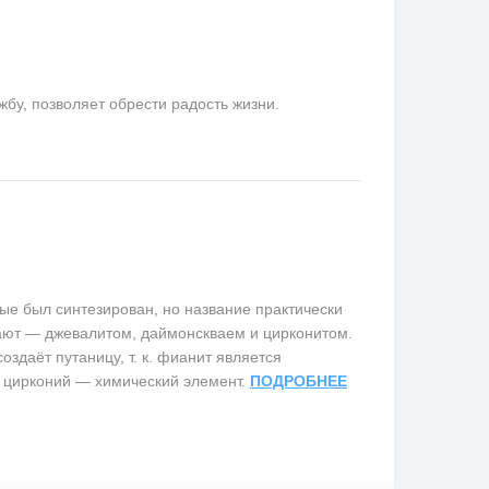
у, позволяет обрести радость жизни.
е был синтезирован, но название практически
вают — джевалитом, даймонскваем и цирконитом.
здаёт путаницу, т. к. фианит является
 цирконий — химический элемент.
ПОДРОБНЕЕ