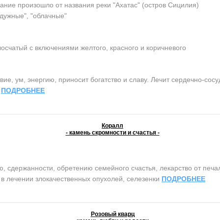
ание произошло от названия реки "Ахатас" (остров Сицилия)
адужные", "облачные"
осчатый с включениями желтого, красного и коричневого
ие, ум, энергию, приносит богатство и славу. Лечит сердечно-сос
.
ПОДРОБНЕЕ
Коралл
- камень скромности и счастья -
сдержанности, обретению семейного счастья, лекарство от печали 
т в лечении злокачественных опухолей, селезенки
ПОДРОБНЕЕ
Розовый кварц