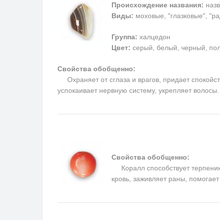
Происхождение названия:
назв
Виды:
моховые, "глазковые", "р
Группа:
халцедон
Цвет:
серый, белый, черный, пол
Свойства обобщенно:
Охраняет от сглаза и врагов, придает спокойств
успокаивает нервную систему, укрепляет волосы
Свойства обобщенно:
Коралл способствует терпению, 
кровь, заживляет раны, помогае