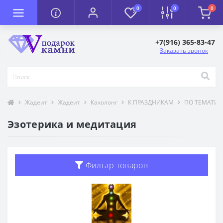
0
0
0
+7(916) 365-83-47
Заказать звонок
Жадеит
Жадеит
Кахолонг
К ПРАЗДНИКАМ
ПО ТЕМАТИК
Эзотерика и медитация
Фильтр товаров