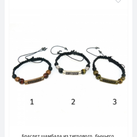
Браслет шамбала из тигрового, бычьего,