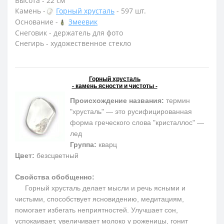
Высота - 22 см
Камень -
Горный хрусталь
- 597 шт.
Основание -
Змеевик
Снеговик - держатель для фото
Снегирь - художественное стекло
Горный хрусталь
- камень ясности и чистоты -
Происхождение названия:
термин
"хрусталь" — это русифицированная
форма греческого слова "кристаллос" —
лед
Группа:
кварц
Цвет:
безсцветный
Свойства обобщенно:
Горный хрусталь делает мысли и речь ясными и
чистыми, способствует ясновидению, медитациям,
помогает избегать неприятностей. Улучшает сон,
успокаивает, увеличивает молоко у роженицы, гонит