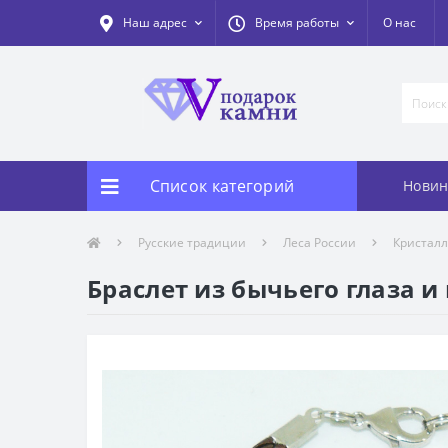
Наш адрес
Время работы
О нас
Список категорий
Новин
Русские традиции
Леса России
Кристал
Браслет из бычьего глаза и