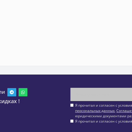
ли
идках !
Я прочитал и согласен с услов
персональных данных
,
Соглаше
юридическими документами ра
Я прочитал и согласен с услов