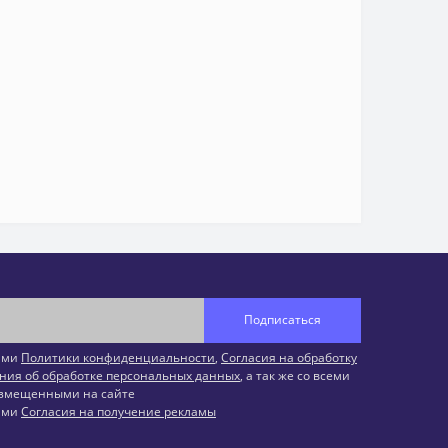
Подписаться
иями
Политики конфиденциальности
,
Согласия на обработку
ния об обработке персональных данных
, а так же со всеми
змещенными на сайте
иями
Согласия на получение рекламы