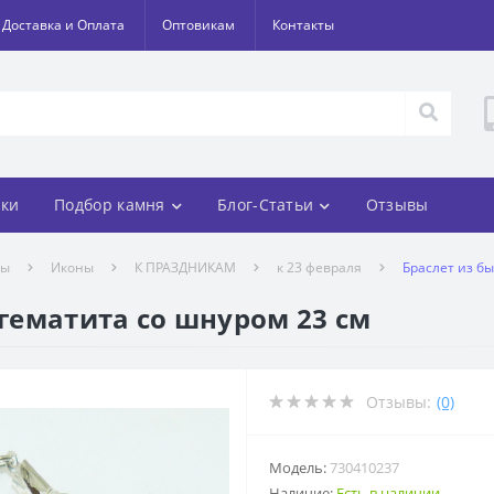
Доставка и Оплата
Оптовикам
Контакты
ки
Подбор камня
Блог-Статьи
Отзывы
лы
Иконы
К ПРАЗДНИКАМ
к 23 февраля
Браслет из бы
 гематита со шнуром 23 см
Отзывы:
(0)
Модель:
730410237
Наличие:
Есть в наличии