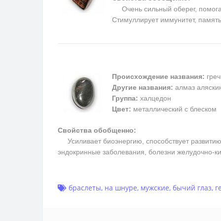
Очень сильный оберег, помогает
Cтимуллирует иммунитет, память
Происхождение названия:
греч
Другие названия:
алмаз аляскин
Группа:
халцедон
Цвет:
металлический с блеском
Свойства обобщенно:
Усиливает биоэнергию, способствует развитию м
эндокринные заболевания, болезни желудочно-ки
браслеты
,
на шнуре
,
мужские
,
бычий глаз
,
г